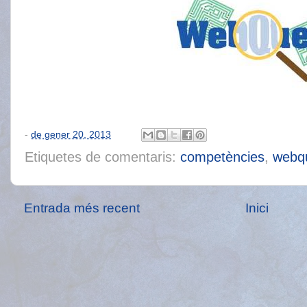
-
de gener 20, 2013
Etiquetes de comentaris:
competències
,
webq
Entrada més recent
Inici