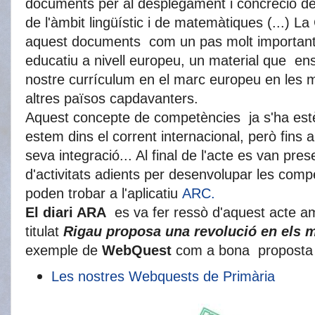
documents per al desplegament i concreció d
de l'àmbit lingüístic i de matemàtiques
(...)
La 
aquest documents com un pas molt important p
educatiu a nivell europeu, un material que en
nostre currículum en el marc europeu en les m
altres països capdavanters.
Aquest concepte de competències ja s'ha estè
estem dins el corrent internacional, però fins
ar
seva integració
...
Al final de l'acte es van pre
d'activitats adients per desenvolupar les comp
poden trobar a l'aplicatiu
ARC.
El diari ARA
es va fer ressò d'aquest acte am
titulat
Rigau proposa una revolució en els 
exemple de
WebQuest
com a bona proposta d
Les nos
tres Webquests de Primària