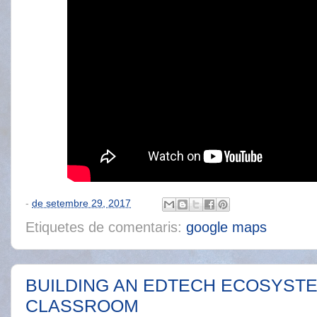
-
de setembre 29, 2017
Etiquetes de comentaris:
google maps
BUILDING AN EDTECH ECOSYSTE
CLASSROOM