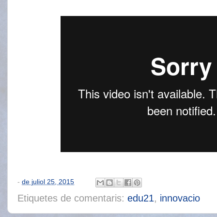
-
de juliol 25, 2015
Etiquetes de comentaris:
edu21
,
innovacio