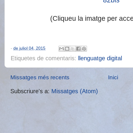
(Cliqueu la imatge per accedi
-
de juliol 04, 2015
Etiquetes de comentaris:
llenguatge digital
Missatges més recents
Inici
Subscriure's a:
Missatges (Atom)