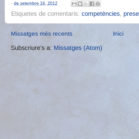
-
de setembre 16, 2012
Etiquetes de comentaris:
competències
,
prese
Missatges més recents
Inici
Subscriure's a:
Missatges (Atom)