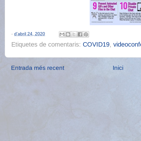
-
d’abril 24, 2020
Etiquetes de comentaris:
COVID19
,
videoconf
Entrada més recent
Inici