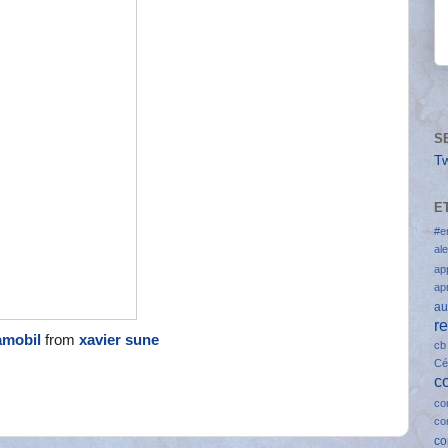
S
T
E
#e
al
ap
ap
au
r
amobil
from
xavier sune
cb
Cé
c
co
co
co