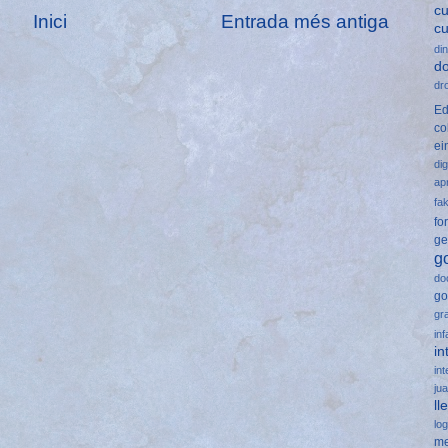
cu
Inici
Entrada més antiga
c
di
d
dr
Ed
co
ei
dig
ap
fa
fo
ge
g
do
go
gr
inf
in
int
ju
ll
lo
me