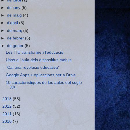
►
de juliol
(2)
►
de juny
(5)
►
de maig
(4)
►
d’abril
(5)
►
de març
(5)
►
de febrer
(6)
▼
de gener
(5)
Les TIC transformen l'educació
Usos a l'aula dels dispositius mòbils
"Cal una revolució educativa"
Google Apps + Aplicacions per a Drive
10 característiques de les aules del segle
XXI
►
2013
(55)
►
2012
(32)
►
2011
(16)
►
2010
(7)