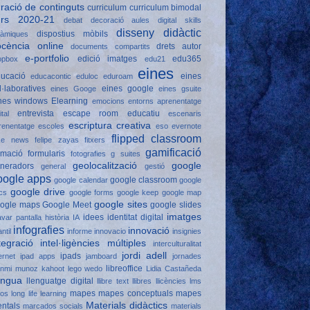
ració de continguts
curriculum
curriculum bimodal
urs 2020-21
debat
decoració aules
digital skills
disseny didàctic
dispostius mòbils
nàmiques
ocència online
drets autor
documents compartits
e-portfolio
edició imatges
edu365
opbox
edu21
eines
ucació
eines
educacontic
eduloc
eduroam
l·laboratives
eines google
eines Googe
eines gsuite
nes windows
Elearning
emocions
entorns aprenentatge
entrevista
escape room educatiu
ital
escenaris
escriptura creativa
renentatge
escoles
eso
evernote
flipped classroom
ke news
felipe zayas
fitxers
gamificació
rmació
formularis
fotografies
g suites
geolocalització
google
neradors
general
gestió
oogle apps
google classroom
google calendar
google
google drive
cs
google forms
google keep
google map
google sites
ogle maps
Google Meet
google slides
imatges
idees
identitat digital
avar pantalla
història
IA
infografies
innovació
antil
informe
innovacio
insignies
tegració
intel·ligències múltiples
interculturalitat
jordi adell
ipads
ernet
ipad apps
jamboard
jornades
libreoffice
anmi munoz
kahoot
lego wedo
Lidia Castañeda
engua
llenguatge digital
llibre text
llibres
llicències
lms
mapes
mapes conceptuals
mapes
gos
long life learning
Materials didàctics
ntals
marcados socials
materials