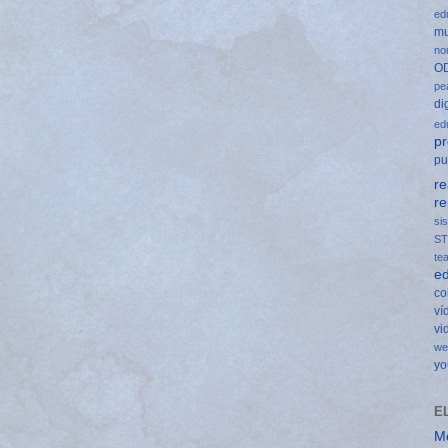
ed
mu
no
O
pe
di
ed
p
pu
r
re
si
S
te
ed
co
ví
vi
we
yo
E
M