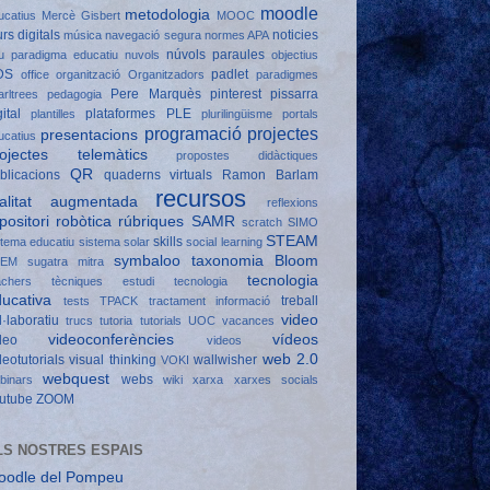
moodle
metodologia
ucatius
Mercè Gisbert
MOOC
rs digitals
noticies
música
navegació segura
normes APA
núvols paraules
u paradigma educatiu
nuvols
objectius
DS
padlet
office
organització
Organitzadors
paradigmes
Pere Marquès
pinterest
pissarra
arltrees
pedagogia
gital
plataformes
PLE
plantilles
plurilingüisme
portals
programació
projectes
presentacions
ucatius
rojectes telemàtics
propostes didàctiques
QR
blicacions
quaderns virtuals
Ramon Barlam
recursos
ealitat augmentada
reflexions
positori
robòtica
rúbriques
SAMR
scratch
SIMO
STEAM
skills
stema educatiu
sistema solar
social learning
symbaloo
taxonomia Bloom
TEM
sugatra mitra
tecnologia
achers
tècniques estudi
tecnologia
ucativa
treball
tests
TPACK
tractament informació
video
l·laboratiu
trucs
tutoria
tutorials
UOC
vacances
videoconferències
vídeos
deo
videos
web 2.0
deotutorials
visual thinking
wallwisher
VOKI
webquest
webs
binars
wiki
xarxa
xarxes socials
utube
ZOOM
LS NOSTRES ESPAIS
oodle del Pompeu