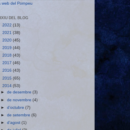
a web del Pompeu
RXIU DEL BLOG
►
2022
(13)
►
2021
(38)
►
2020
(45)
►
2019
(44)
►
2018
(43)
►
2017
(46)
►
2016
(43)
►
2015
(65)
▼
2014
(53)
►
de desembre
(3)
►
de novembre
(4)
►
d’octubre
(7)
►
de setembre
(6)
►
d’agost
(1)