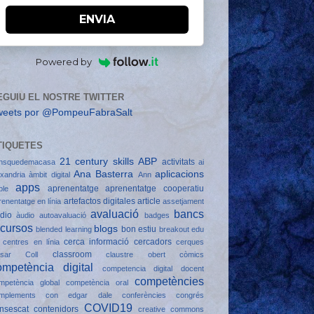
ENVIA
Powered by
EGUIU EL NOSTRE TWITTER
weets por @PompeuFabraSalt
TIQUETES
21 century skills
ABP
activitats
nsquedemacasa
ai
Ana Basterra
aplicacions
exandria
àmbit digital
Ann
apps
aprenentatge
aprenentatge cooperatiu
ple
artefactos digitales
article
renentatge en línia
assetjament
avaluació
bancs
dio
àudio
autoavaluació
badges
ecursos
blogs
bon estiu
blended learning
breakout edu
cerca informació
cercadors
centres en línia
cerques
classroom
sar Coll
claustre obert
còmics
ompetència digital
competencia digital docent
competències
mpetència global
competència oral
mplements
con edgar dale
conferències
congrés
COVID19
nsescat
contenidors
creative commons