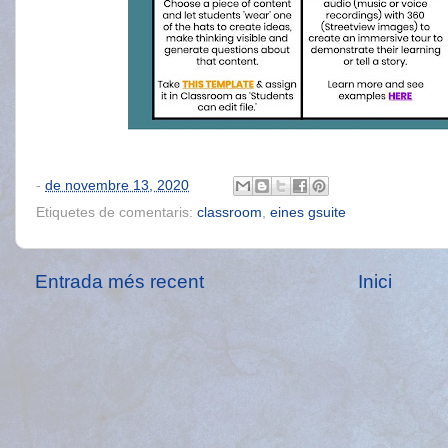
-
de novembre 13, 2020
Etiquetes de comentaris:
classroom
,
eines gsuite
Entrada més recent
Inici