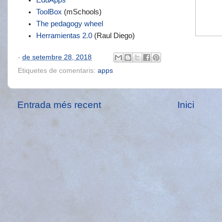
EduApps
ToolBox
(mSchools)
The pedagogy wheel
Herramientas 2.0
(Raul Diego)
-
de setembre 28, 2018
Etiquetes de comentaris:
apps
Entrada més recent
Inici