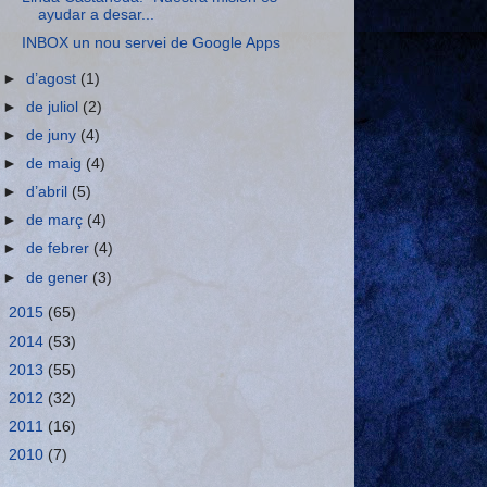
ayudar a desar...
INBOX un nou servei de Google Apps
►
d’agost
(1)
►
de juliol
(2)
►
de juny
(4)
►
de maig
(4)
►
d’abril
(5)
►
de març
(4)
►
de febrer
(4)
►
de gener
(3)
►
2015
(65)
►
2014
(53)
►
2013
(55)
►
2012
(32)
►
2011
(16)
►
2010
(7)