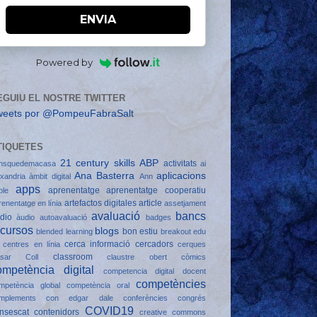
ENVIA
Powered by
EGUIU EL NOSTRE TWITTER
weets por @PompeuFabraSalt
TIQUETES
21 century skills
ABP
activitats
nsquedemacasa
ai
Ana Basterra
aplicacions
exandria
àmbit digital
Ann
apps
aprenentatge
aprenentatge cooperatiu
ple
artefactos digitales
article
renentatge en línia
assetjament
avaluació
bancs
dio
àudio
autoavaluació
badges
ecursos
blogs
bon estiu
blended learning
breakout edu
cerca informació
cercadors
centres en línia
cerques
classroom
sar Coll
claustre obert
còmics
ompetència digital
competencia digital docent
competències
mpetència global
competència oral
mplements
con edgar dale
conferències
congrés
COVID19
nsescat
contenidors
creative commons