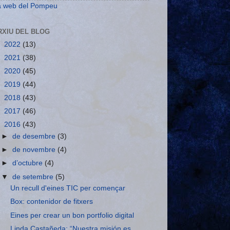
a web del Pompeu
RXIU DEL BLOG
►
2022
(13)
►
2021
(38)
►
2020
(45)
►
2019
(44)
►
2018
(43)
►
2017
(46)
▼
2016
(43)
►
de desembre
(3)
►
de novembre
(4)
►
d’octubre
(4)
▼
de setembre
(5)
Un recull d'eines TIC per començar
Box: contenidor de fitxers
Eines per crear un bon portfolio digital
Linda Castañeda: “Nuestra misión es