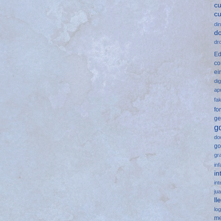
cu
c
di
d
dr
Ed
co
ei
dig
ap
fa
fo
ge
g
do
go
gr
inf
in
int
ju
ll
lo
me