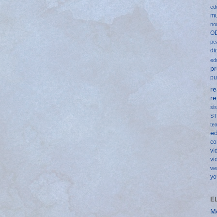
ed
mu
no
O
pe
di
ed
p
pu
r
re
si
S
te
ed
co
ví
vi
we
yo
E
M