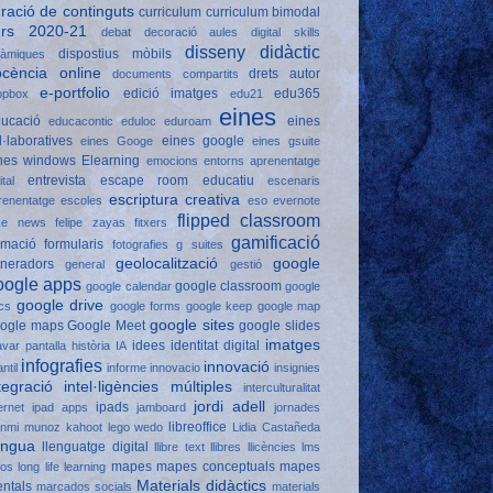
ració de continguts
curriculum
curriculum bimodal
urs 2020-21
debat
decoració aules
digital skills
disseny didàctic
dispostius mòbils
nàmiques
ocència online
drets autor
documents compartits
e-portfolio
edició imatges
edu365
opbox
edu21
eines
ucació
eines
educacontic
eduloc
eduroam
l·laboratives
eines google
eines Googe
eines gsuite
nes windows
Elearning
emocions
entorns aprenentatge
entrevista
escape room educatiu
ital
escenaris
escriptura creativa
renentatge
escoles
eso
evernote
flipped classroom
ke news
felipe zayas
fitxers
gamificació
rmació
formularis
fotografies
g suites
geolocalització
google
neradors
general
gestió
oogle apps
google classroom
google calendar
google
google drive
cs
google forms
google keep
google map
google sites
ogle maps
Google Meet
google slides
imatges
idees
identitat digital
avar pantalla
història
IA
infografies
innovació
antil
informe
innovacio
insignies
tegració
intel·ligències múltiples
interculturalitat
jordi adell
ipads
ernet
ipad apps
jamboard
jornades
libreoffice
anmi munoz
kahoot
lego wedo
Lidia Castañeda
engua
llenguatge digital
llibre text
llibres
llicències
lms
mapes
mapes conceptuals
mapes
gos
long life learning
Materials didàctics
ntals
marcados socials
materials