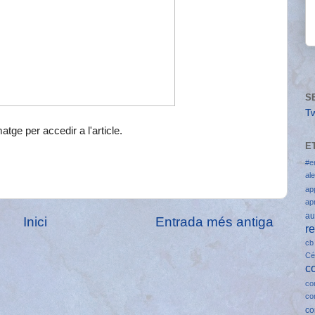
S
T
matge per accedir a l'article.
E
#e
al
ap
ap
au
Inici
Entrada més antiga
r
cb
Cé
c
co
co
co