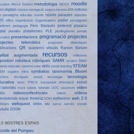
moodle
metodologia
ucatius
Mercè Gisbert
MOOC
rs digitals
noticies
música
navegació segura
normes APA
núvols paraules
u paradigma educatiu
nuvols
objectius
DS
padlet
office
organització
Organitzadors
paradigmes
Pere Marquès
pinterest
pissarra
arltrees
pedagogia
gital
plataformes
PLE
plantilles
plurilingüisme
portals
programació
projectes
presentacions
ucatius
rojectes telemàtics
propostes didàctiques
QR
blicacions
quaderns virtuals
Ramon Barlam
recursos
ealitat augmentada
reflexions
positori
robòtica
rúbriques
SAMR
scratch
SIMO
STEAM
skills
stema educatiu
sistema solar
social learning
symbaloo
taxonomia Bloom
TEM
sugatra mitra
tecnologia
achers
tècniques estudi
tecnologia
ucativa
treball
tests
TPACK
tractament informació
video
l·laboratiu
trucs
tutoria
tutorials
UOC
vacances
videoconferències
vídeos
deo
videos
web 2.0
deotutorials
visual thinking
wallwisher
VOKI
webquest
webs
binars
wiki
xarxa
xarxes socials
utube
ZOOM
LS NOSTRES ESPAIS
oodle del Pompeu