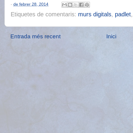
-
de febrer 28, 2014
Etiquetes de comentaris:
murs digitals
,
padlet
Entrada més recent
Inici